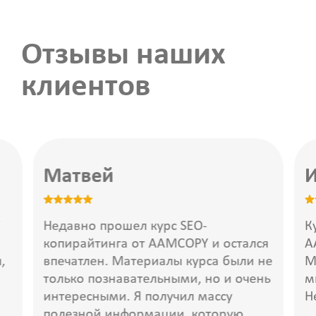
Отзывы наших
клиентов
Матвей
И
Y
Недавно прошел курс SEO-
К
копирайтинга от AAMCOPY и остался
A
,
впечатлен. Материалы курса были не
М
только познавательными, но и очень
м
интересными. Я получил массу
Н
полезной информации, которую