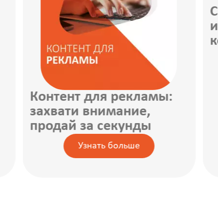
С
и
к
Контент для рекламы:
захвати внимание,
продай за секунды
Узнать больше