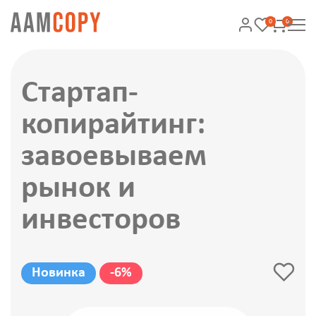
0
0
Стартап-
копирайтинг:
завоевываем
рынок и
инвесторов
Новинка
-6%