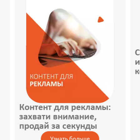
С
и
к
Контент для рекламы:
захвати внимание,
продай за секунды
Узнать больше