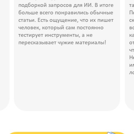
подборкой запросов для ИИ. В итоге
т
больше всего понравились обычные
П
статьи. Есть ощущение, что их пишет
с
человек, который сам постоянно
в
тестирует инструменты, а не
к
пересказывает чужие материалы!
о
ч
Н
и
л