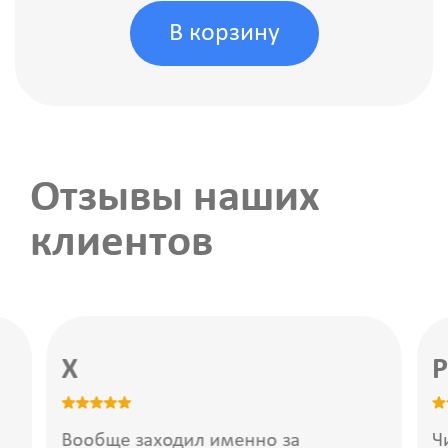
В корзину
Отзывы наших
клиентов
X
Р
Вообще заходил именно за
Ч