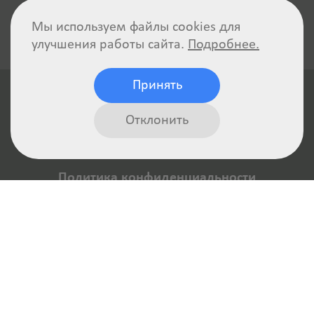
Мы используем файлы cookies для
улучшения работы сайта.
Подробнее.
Принять
Отклонить
Политика конфиденциальности
Отказ от ответственности
Пользовательское соглашение
Авторские права
Реквизиты компании
AAMCOPY — библиотека копирайтинга. © Все
права защищены.