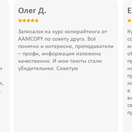
Олег Д.
Е
Записался на курс копирайтинга от
К
AAMCOPY по совету друга. Всё
с
понятно и интересно, преподаватели
м
– профи, информация изложена
о
качественно. И мои тексты стали
п
и
убедительнее. Советую
н
п
и,
к
ь
в
в
с
п