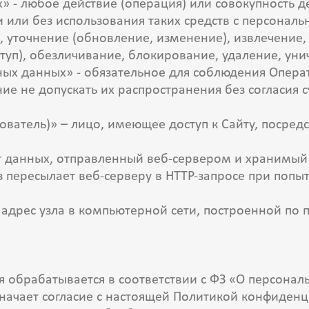
» - любое действие (операция) или совокупность 
 или без использования таких средств с персональ
, уточнение (обновление, изменение), извлечение,
ступ), обезличивание, блокирование, удаление, у
ных данных» - обязательное для соблюдения Опер
 не допускать их распространения без согласия 
ьзователь)» – лицо, имеющее доступ к Сайту, посре
т данных, отправленный веб-сервером и хранимый
 пересылает веб-серверу в HTTP-запросе при попы
 адрес узла в компьютерной сети, построенной по п
я обрабатывается в соответствии с ФЗ «О персона
начает согласие с настоящей Политикой конфиден