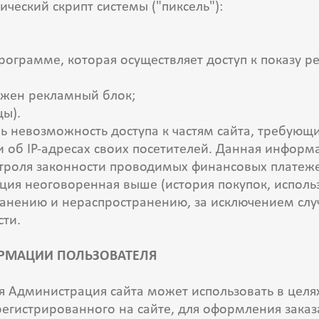
ический скрипт системы ("пиксель"):
ограмме, которая осуществляет доступ к показу р
ожен рекламный блок;
ы).
чь невозможность доступа к частям сайта, требую
ки об IP-адресах своих посетителей. Данная информ
нтроля законности проводимых финансовых платеж
ация неоговоренная выше (история покупок, испол
анению и нераспространению, за исключением случае
сти.
ОРМАЦИИ ПОЛЬЗОВАТЕЛЯ
я Администрация сайта может использовать в целя
регистрированного на сайте, для оформления заказ