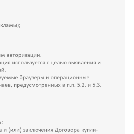
екламы);
щим авторизации.
ация используется с целью выявления и
ей.
ьзуемые браузеры и операционные
в, предусмотренных в п.п. 5.2. и 5.3.
х:
а и (или) заключения Договора купли-