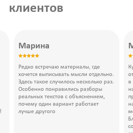
клиентов
Марина
Редко встречаю материалы, где
К
хочется выписывать мысли отдельно.
о
Здесь такое случилось несколько раз.
в
Особенно понравились разборы
н
реальных текстов с объяснением,
п
почему один вариант работает
н
!
лучше другого
м
Б
с