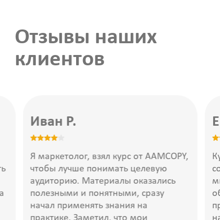
Отзывы наших
клиентов
Иван Р.
Е
Я маркетолог, взял курс от AAMCOPY,
К
ть
чтобы лучше понимать целевую
с
аудиторию. Материалы оказались
м
а
полезными и понятными, сразу
о
начал применять знания на
п
практике. Заметил, что мои
н