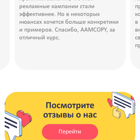
рекламные кампании стали
п
эффективнее. Но в некоторых
к
нюансах хочется больше конкретики
в
и примеров. Спасибо, AAMCOPY, за
в
отличный курс.
с
п